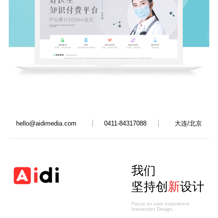
大连/北京
hello@aidimedia.com
0411-84317088
我们
坚持创
新
设计
Focus on user experience
Interaction Design.