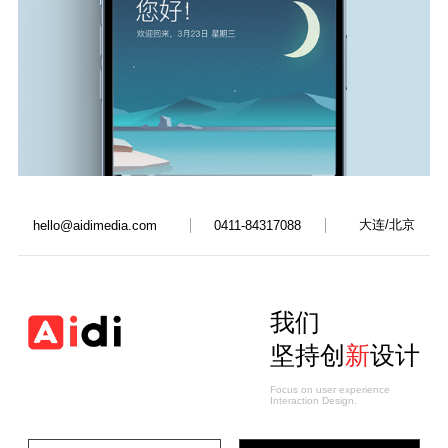
大连/北京
hello@aidimedia.com
0411-84317088
我们
坚持创
新
设计
Focus on user experience
Interaction Design.